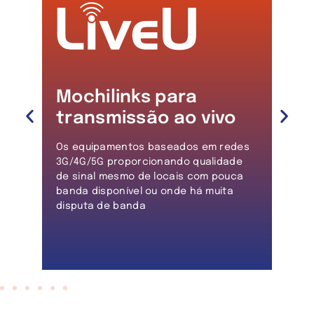
o
Mochilinks para
Un
transmissão ao vivo
pr
o
mico
Os equipamentos baseados em redes
m
3G/4G/5G proporcionando qualidade
Sup
de sinal mesmo de locais com pouca
ao v
banda disponível ou onde há muita
dos
disputa de banda
Wire