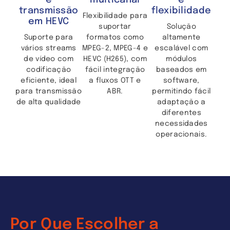
e
multicanal
e
transmissão
flexibilidade
Flexibilidade para
em HEVC
suportar
Solução
Suporte para
formatos como
altamente
vários streams
MPEG-2, MPEG-4 e
escalável com
de vídeo com
HEVC (H265), com
módulos
codificação
fácil integração
baseados em
eficiente, ideal
a fluxos OTT e
software,
para transmissão
ABR.
permitindo fácil
de alta qualidade
adaptação a
diferentes
necessidades
operacionais.
Por Que Escolher a