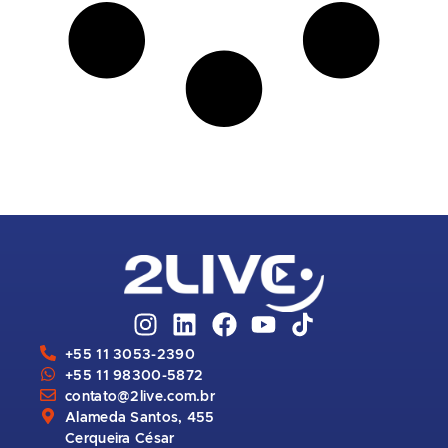
+55 11 3053-2390
+55 11 98300-5872
contato@2live.com.br
Alameda Santos, 455
Cerqueira César