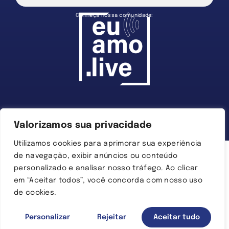
Conheça nossa comunidade:
2026 2Live Streaming Telecomunicações Digitais Ltda. Todos os Direitos
Reservados. CNPJ.: 33.178.979/0001-41
Valorizamos sua privacidade
Dzign®
Utilizamos cookies para aprimorar sua experiência
de navegação, exibir anúncios ou conteúdo
personalizado e analisar nosso tráfego. Ao clicar
em “Aceitar todos”, você concorda com nosso uso
de cookies.
Personalizar
Rejeitar
Aceitar tudo