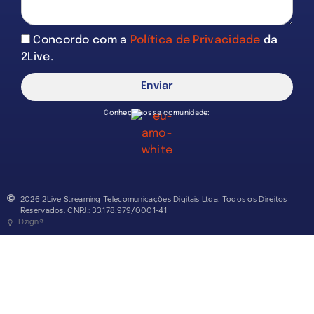
Concordo com a
Política de Privacidade
da
2Live.
Enviar
Conheça nossa comunidade:
2026 2Live Streaming Telecomunicações Digitais Ltda. Todos os Direitos
Reservados. CNPJ.: 33.178.979/0001-41
Dzign®