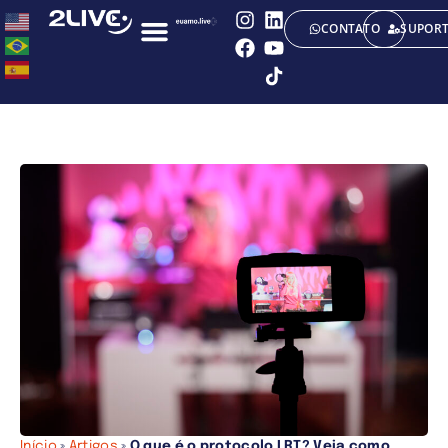
CONTATO
SUPOR
Início
»
Artigos
»
O que é o protocolo LRT? Veja como